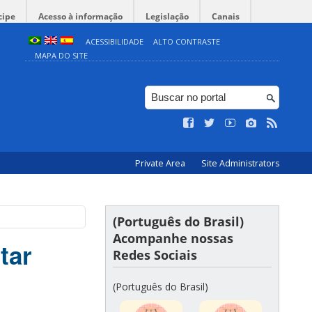
cipe
Acesso à informação
Legislação
Canais
ACESSIBILIDADE
ALTO CONTRASTE
MAPA DO SITE
Private Area
Site Administrators
(Português do Brasil)
Acompanhe nossas
tar
Redes Sociais
(Português do Brasil)