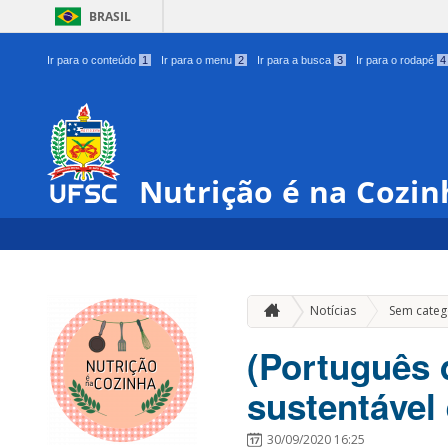
BRASIL
Ir para o conteúdo
1
Ir para o menu
2
Ir para a busca
3
Ir para o rodapé
4
Nutrição é na Cozin
Notícias
Sem categ
(Português 
sustentável 
30/09/2020 16:25