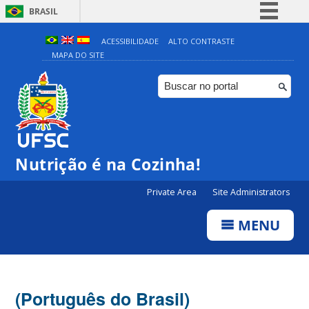
BRASIL
Simplifique!
ACESSIBILIDADE
ALTO CONTRASTE
MAPA DO SITE
Comunica BR
Participe
Acesso à informação
Legislação
Canais
Nutrição é na Cozinha!
Private Area
Site Administrators
MENU
(Português do Brasil)