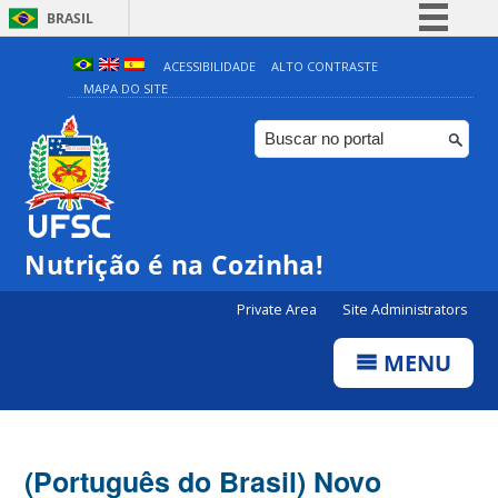
BRASIL
Simplifique!
ACESSIBILIDADE
ALTO CONTRASTE
MAPA DO SITE
Comunica BR
Participe
Acesso à informação
Legislação
Canais
Nutrição é na Cozinha!
Private Area
Site Administrators
MENU
(Português do Brasil) Novo