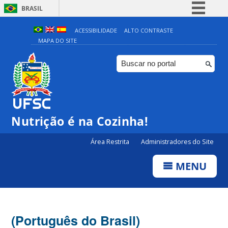
BRASIL
Simplifique!
ACESSIBILIDADE
ALTO CONTRASTE
MAPA DO SITE
Comunica BR
Participe
Acesso à informação
Legislação
Canais
Nutrição é na Cozinha!
Área Restrita
Administradores do Site
MENU
(Português do Brasil)