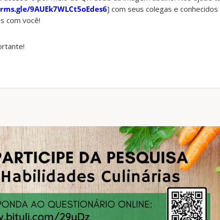
forms.gle/9AUEk7WLCt5oEdes6
] com seus colegas e conhecido
s com você!
ortante!