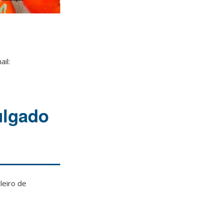
il:
ulgado
leiro de