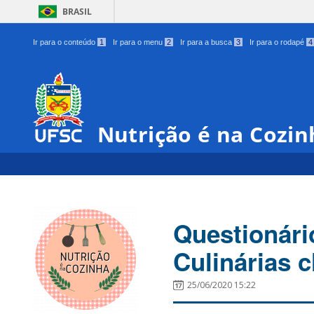
BRASIL
Ir para o conteúdo
1
Ir para o menu
2
Ir para a busca
3
Ir para o rodapé
4
Nutrição é na Cozin
Questionári
Culinárias 
25/06/2020 15:22