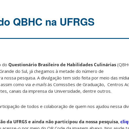
 do QBHC na UFRGS
o do
Questionário Brasileiro de Habilidades Culinárias
(QBHC
 Grande do Sul, já chegamos à metade do número de
a nossa pesquisa. A divulgação tem sido feita por meio
das mídia
, assim como via
e-mails
às
Comissões de Graduação, Centros Ac
tes, canais da imprensa
da Universidade, dentre outros.
articipação de todos e colaboração de quem nos ajudou nessa div
ão da UFRGS e ainda não participou da nossa pesquisa
,
cli
ou acesse-o por meio do QR Code da imagem abaixo. Nos ajude