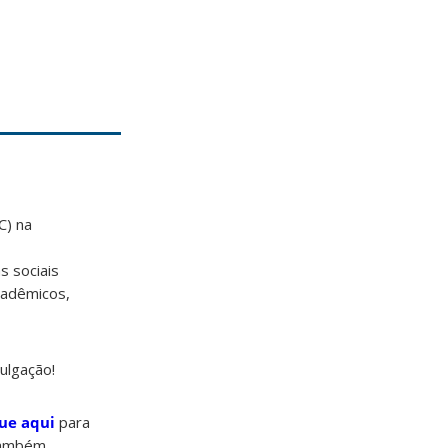
) na
s sociais
adêmicos,
ulgação!
que aqui
para
 também