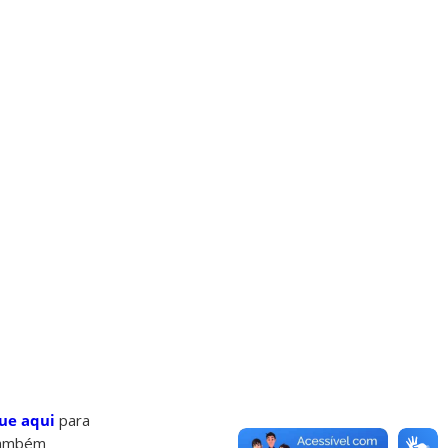
que aqui
para
 também