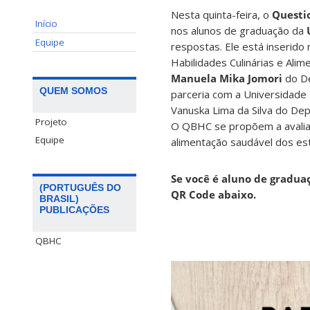
Nesta quinta-feira, o
Questio
Início
nos alunos de graduação da
Equipe
respostas. Ele está inserido 
Habilidades Culinárias e Ali
Manuela Mika Jomori
do De
QUEM SOMOS
parceria com a Universidade
Vanuska Lima da Silva do De
Projeto
O QBHC se propõem a avaliar 
Equipe
alimentação saudável dos es
Se você é aluno de gradua
(PORTUGUÊS DO
QR Code abaixo.
BRASIL)
PUBLICAÇÕES
QBHC