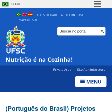
BRASIL
Simplifique!
ACESSIBILIDADE
ALTO CONTRASTE
MAPA DO SITE
Comunica BR
Participe
Acesso à informação
Legislação
Canais
Nutrição é na Cozinha!
Private Area
Site Administrators
MENU
(Português do Brasil) Projetos