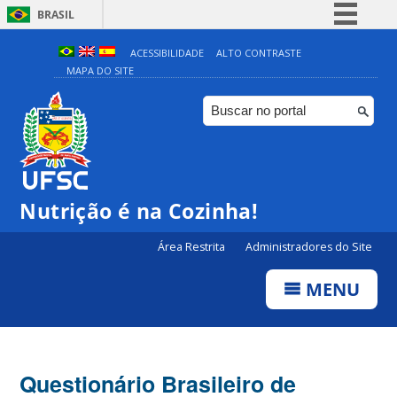
BRASIL
Simplifique!
ACESSIBILIDADE
ALTO CONTRASTE
MAPA DO SITE
Comunica BR
Participe
Acesso à informação
Legislação
Canais
Nutrição é na Cozinha!
Área Restrita
Administradores do Site
MENU
Questionário Brasileiro de