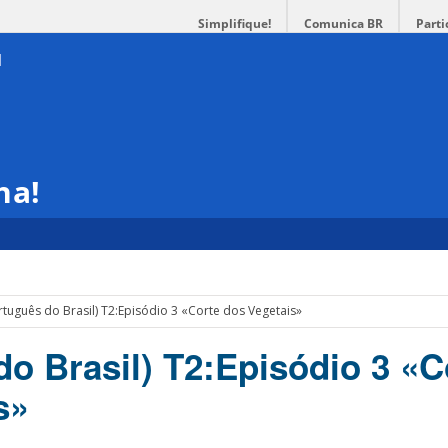
Simplifique!
Comunica BR
Parti
ha!
rtuguês do Brasil) T2:Episódio 3 «Corte dos Vegetais»
do Brasil) T2:Episódio 3 «C
s»