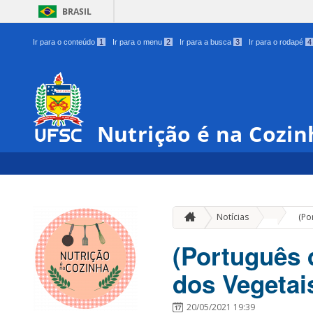
BRASIL
Ir para o conteúdo
1
Ir para o menu
2
Ir para a busca
3
Ir para o rodapé
4
Nutrição é na Cozin
»
Notícias
(Po
(Português 
dos Vegetai
20/05/2021 19:39