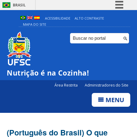
BRASIL
Simplifique!
ACESSIBILIDADE
ALTO CONTRASTE
MAPA DO SITE
Comunica BR
Participe
Acesso à informação
Legislação
Canais
Nutrição é na Cozinha!
Área Restrita
Administradores do Site
MENU
(Português do Brasil) O que