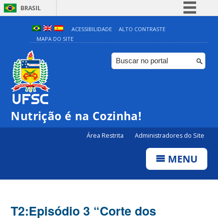
BRASIL
Simplifique!
ACESSIBILIDADE
ALTO CONTRASTE
MAPA DO SITE
Comunica BR
Participe
Acesso à informação
Legislação
Canais
Nutrição é na Cozinha!
Área Restrita
Administradores do Site
MENU
T2:Episódio 3 “Corte dos