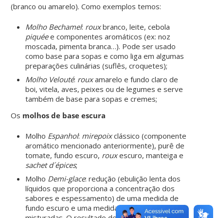
(branco ou amarelo). Como exemplos temos:
Molho Bechamel
:
roux
branco, leite, cebola
piquée
e componentes aromáticos (ex: noz
moscada, pimenta branca…). Pode ser usado
como base para sopas e como liga em algumas
preparações culinárias (suflês, croquetes);
Molho Velouté
:
roux
amarelo e fundo claro de
boi, vitela, aves, peixes ou de legumes e serve
também de base para sopas e cremes;
Os
molhos de base escura
Molho
Espanhol
:
mirepoix
clássico (componente
aromático mencionado anteriormente), purê de
tomate, fundo escuro,
roux
escuro
, manteiga e
sachet d´épices
;
Molho
Demi-glace
: redução (ebulição lenta dos
líquidos que proporciona a
concentração dos
sabores e espessamento) de uma medida de
fundo escuro e uma medida do molho espanhol
misturadas. O resultado deve ser um molho