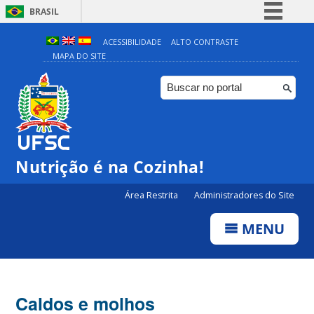
BRASIL
Simplifique!
ACESSIBILIDADE
ALTO CONTRASTE
MAPA DO SITE
Comunica BR
Participe
Acesso à informação
Legislação
Canais
Nutrição é na Cozinha!
Área Restrita
Administradores do Site
MENU
Caldos e molhos