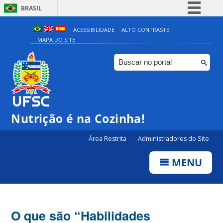
BRASIL
Simplifique!
ACESSIBILIDADE
ALTO CONTRASTE
MAPA DO SITE
Comunica BR
Participe
Acesso à informação
Legislação
Canais
Nutrição é na Cozinha!
Área Restrita
Administradores do Site
MENU
O que são “Habilidades