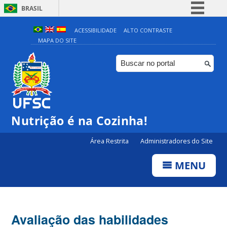
BRASIL
Simplifique!
ACESSIBILIDADE
ALTO CONTRASTE
MAPA DO SITE
Comunica BR
Participe
Acesso à informação
Legislação
Canais
Nutrição é na Cozinha!
Área Restrita
Administradores do Site
MENU
Avaliação das habilidades